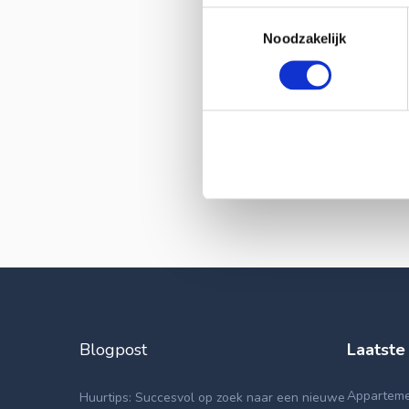
Toestemmingsselectie
Noodzakelijk
Blogpost
Laatste
Apparteme
Huurtips: Succesvol op zoek naar een nieuwe