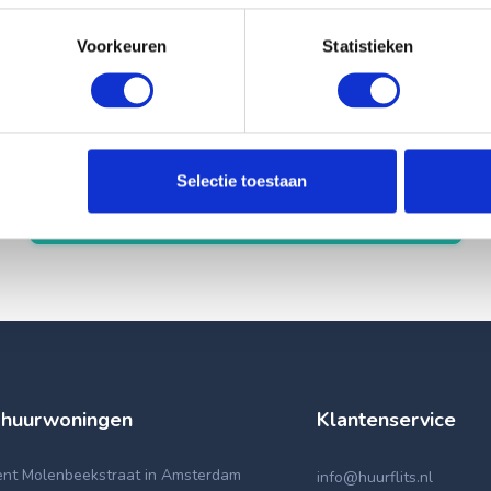
Voorkeuren
Statistieken
Selectie toestaan
Registreer
 huurwoningen
Klantenservice
nt Molenbeekstraat in Amsterdam
info@huurflits.nl