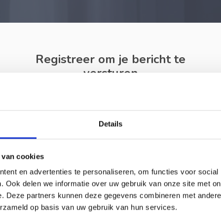
Registreer om je bericht te
versturen
Heb je al een Account?
klik
hier
om in te loggen.
Het bericht is in de tussentijds opgeslagen om te verzenden.
Details
 van cookies
ent en advertenties te personaliseren, om functies voor social
. Ook delen we informatie over uw gebruik van onze site met on
e. Deze partners kunnen deze gegevens combineren met andere i
erzameld op basis van uw gebruik van hun services.