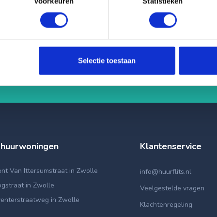
Voorkeuren
Statistieken
its
Selectie toestaan
erland zodat je snel een geschikte huurwoning hebt gevonden!
 huurwoningen
Klantenservice
t Van Ittersumstraat in Zwolle
info@huurflits.nl
gstraat in Zwolle
Veelgestelde vragen
enterstraatweg in Zwolle
Klachtenregeling