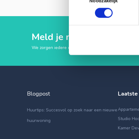
Noodzakelijk
Meld je nu aan op Huurfl
We zorgen iedere dag voor nieuw aanbod in heel Ned
Blogpost
Laatste
Appartemen
Huurtips: Succesvol op zoek naar een nieuwe
Studio Hoo
huurwoning
Kamer Dev