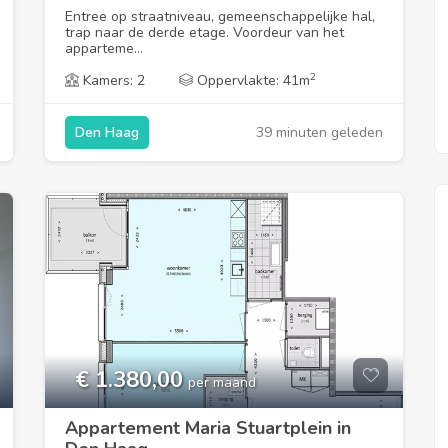
Entree op straatniveau, gemeenschappelijke hal,
trap naar de derde etage. Voordeur van het
Kamer Deventerstraatweg in
apparteme...
Zwolle
2
Kamers: 2
Oppervlakte: 41m
39 minuten geleden
Den Haag
€ 1.380,00
per maand
Appartement Maria Stuartplein in