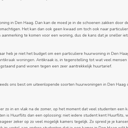
oning in Den Haag. Dan kan de moed je in de schoenen zakken door de w
emachtigen. Het kan dan ook geen kwaad om toch ook naar particuliere h
 aanmerking te komen voor een woning, dus de kans dat je sneller iets 
aar heb je niet het budget om een particuliere huurwoning in Den Ha
antikraak woningen
. Antikraak is, in tegenstelling tot wat veel mensen
egstaand pand wonen tegen een zeer aantrekkelijk huurtarief.
teeds ons best om uiteenlopende soorten huurwoningen in Den Haag op 
ker zo in en vlak na de zomer, op het moment dat veel studenten een ka
is Huurflits dan een oplossing: niet iedere student kent Huurflits, wa
ageer zeker op zo veel mogelijk kamers tegelijk. Zo spreid je je kans
k in: vertel aan andere studenten dat je een kamer in Den Haag wilt h