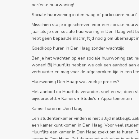
perfecte huurwoning!
Sociale huurwoning in den haag of particuliere huur?
Misschien sta je ingeschreven voor een sociale huurw
jaar als je een sociale huurwoning in Den Haag wilt b
hebt geen bepaalde inschrijftijd nodig om überhaupt in
Goedkoop huren in Den Haag zonder wachttijd
Ben je het wachten op een sociale huurwoning zat, m
wonen! Bij Huurflits hebben we ook een aanbod aan
verhuurder en mag voor de afgesproken tijd in een le
Huurwoning Den Haag: wat zoek je precies?
Het aanbod op Huurflits verandert snel en wij doen s
bijvoorbeeld: • Kamers • Studio’s • Appartementen
Kamer huren in Den Haag
Een studentenkamer vinden is niet altijd makkelijk. Ze
een kamer kunt komen in Den Haag. Voor veel studenten 
Huurflits een kamer in Den Haag zoekt om te huren. Re
kamer in Den Haag. Zet daarnaast ook zeker je netwer