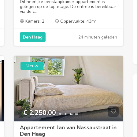
Dit heerlijke eenslaapkamer appartement is
gelegen op de top etage. De entree is bereikbaar
via de c...
2
Kamers: 2
Oppervlakte: 43m
24 minuten geleden
Den Haag
Nieuw
Uitgelicht
€ 2.250,00
per maand
Appartement Jan van Nassaustraat in
Den Haag