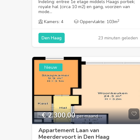
Indeling: entree 1e etage middels Haags portiek;
royale hal (circa 10 m2) en gang, voorzien van
mode...
2
Kamers: 4
Oppervlakte: 103m
23 minuten geleden
Den Haag
Nieuw
€ 2.300,00
per maand
Appartement Laan van
Meerdervoort in Den Haag