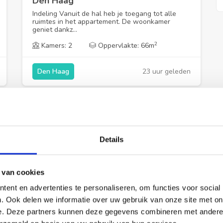
Den Haag
Indeling Vanuit de hal heb je toegang tot alle
ruimtes in het appartement. De woonkamer
geniet dankz...
2
Kamers: 2
Oppervlakte: 66m
23 uur geleden
Den Haag
Details
 van cookies
ent en advertenties te personaliseren, om functies voor social
€ 1.780,00
per maand
. Ook delen we informatie over uw gebruik van onze site met on
e. Deze partners kunnen deze gegevens combineren met andere i
Appartement De Réaumurstraat in