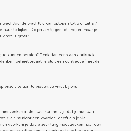
achttijd: de wachttijd kan oplopen tot 5 of zelfs 7
uur te kijken. De prijzen liggen iets hoger, maar je
vindt, is groter.
ag te kunnen betalen? Denk dan eens aan antikraak
 denken, geheel legaal: je sluit een contract af met de
onze site aan te bieden. Je vindt bij ons
mer zoeken in de stad, kan het zijn dat je niet aan
t je als student een voordeel geeft als je via
en en voorkom je dat je zeer lang moet zoeken naar een
uren en ze zullen aan jou denken als ze horen dat