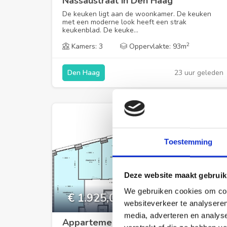
Nassaustraat in Den Haag
De keuken ligt aan de woonkamer. De keuken
met een moderne look heeft een strak
keukenblad. De keuke...
2
Kamers: 3
Oppervlakte: 93m
23 uur geleden
Den Haag
Toestemming
Deze website maakt gebruik
We gebruiken cookies om cont
€ 1.925,00
per maand
websiteverkeer te analyseren
media, adverteren en analys
Appartement Maria Stuartplein in