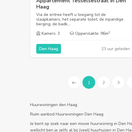
Appartement Tesselsestraat in Den
Haag
Via de entree heeft u toegang tot de
slaapkamers, het separate toilet, de inpandige
berging, de badk...
2
Kamers: 3
Oppervlakte: 96m
23 uur geleden
Den Haag
1
2
3
Prev
Huurwoningen den Haag
Ruim aanbod Huurwoningen Den Haag
Je bent op zoek naar een mooie huurwoning in Den Haag?
wellicht ben je zelfs al bij (veel) huurhuizen in Den Ha