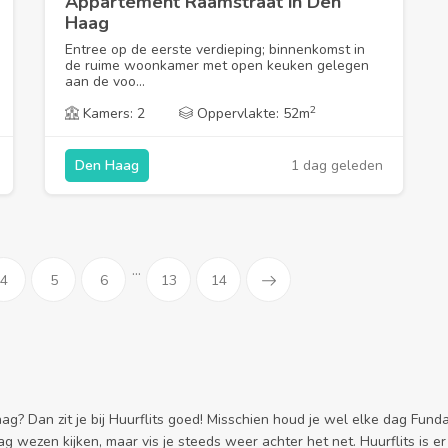
Appartement Raamstraat in Den
Haag
Entree op de eerste verdieping; binnenkomst in
de ruime woonkamer met open keuken gelegen
aan de voo...
2
Kamers: 2
Oppervlakte: 52m
1 dag geleden
Den Haag
...
4
5
6
13
14
 Dan zit je bij Huurflits goed! Misschien houd je wel elke dag Funda t
ag wezen kijken, maar vis je steeds weer achter het net. Huurflits is er