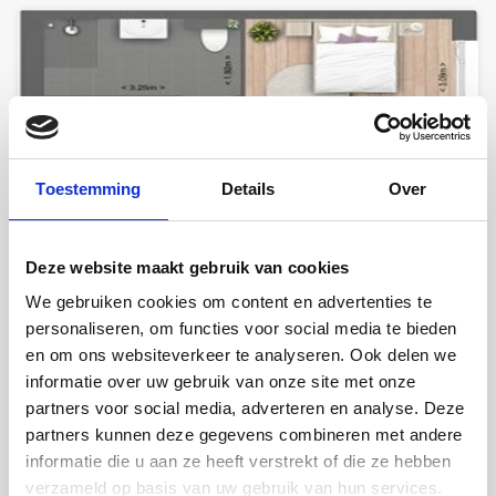
Toestemming
Details
Over
€ 1.650,00
per maand
Appartement Prins Lanseloetdreef in
Deze website maakt gebruik van cookies
Utrecht
We gebruiken cookies om content en advertenties te
Je komt binnen via je eigen entree en stapt de hal binnen,
personaliseren, om functies voor social media te bieden
waar je de meterkast en een modern toilet...
en om ons websiteverkeer te analyseren. Ook delen we
informatie over uw gebruik van onze site met onze
2
Kamers: 3
Oppervlakte: 98m
partners voor social media, adverteren en analyse. Deze
partners kunnen deze gegevens combineren met andere
4 dagen geleden
Utrecht
informatie die u aan ze heeft verstrekt of die ze hebben
verzameld op basis van uw gebruik van hun services.