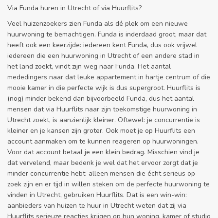
Via Funda huren in Utrecht of via Huurflits?
Veel huizenzoekers zien Funda als dé plek om een nieuwe
huurwoning te bemachtigen. Funda is inderdaad groot, maar dat
heeft ook een keerzijde: iedereen kent Funda, dus ook vrijwel
iedereen die een huurwoning in Utrecht of een andere stad in
het land zoekt, vindt zijn weg naar Funda. Het aantal
mededingers naar dat leuke appartement in hartje centrum of die
mooie kamer in die perfecte wijk is dus supergroot. Huurflits is
(nog) minder bekend dan bijvoorbeeld Funda, dus het aantal
mensen dat via Huurflits naar zijn toekomstige huurwoning in
Utrecht zoekt, is aanzienlijk kleiner. Oftewel: je concurrentie is
kleiner en je kansen zijn groter. Ook moet je op Huurflits een
account aanmaken om te kunnen reageren op huurwoningen.
Voor dat account betaal je een klein bedrag. Misschien vind je
dat vervelend, maar bedenk je wel dat het ervoor zorgt dat je
minder concurrentie hebt: alleen mensen die écht serieus op
zoek zijn en er tijd in willen steken om de perfecte huurwoning te
vinden in Utrecht, gebruiken Huurflits. Dat is een win-win:
aanbieders van huizen te huur in Utrecht weten dat zij via
Huurflits serieuze reacties krijgen op hun woning, kamer of studio